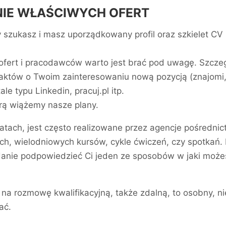
NIE WŁAŚCIWYCH OFERT
cy szukasz i masz uporządkowany profil oraz szkielet C
fert i pracodawców warto jest brać pod uwagę. Szczeg
taktów o Twoim zainteresowaniu nową pozycją (znajomi
le typu Linkedin, pracuj.pl itp.
órą wiążemy nasze plany.
tach, jest często realizowane przez agencje pośredni
, wielodniowych kursów, cykle ćwiczeń, czy spotkań. 
adanie podpowiedzieć Ci jeden ze sposobów w jaki może
 na rozmowę kwalifikacyjną, także zdalną, to osobny, ni
ać.