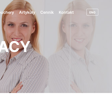
ouchery
Artykuły
Cennik
Kontakt
ENG
RACY