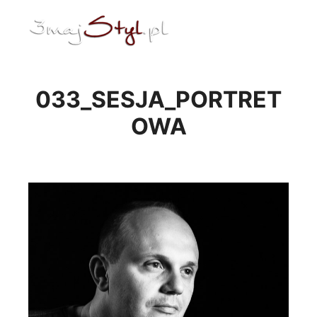
ENG
Menu główne
033_SESJA_PORTRET
OWA