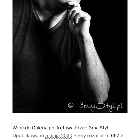
Wróć do Galeria portretowa
Przez
3majStyl
Opublikowano
5 maja 2020
Pełny rozmiar to
667 ×