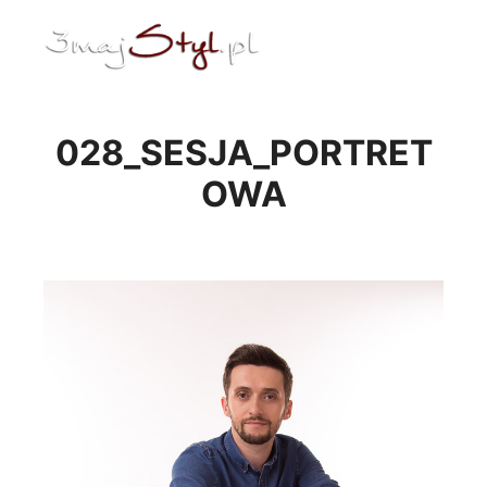
ENG
Menu główne
028_SESJA_PORTRET
OWA