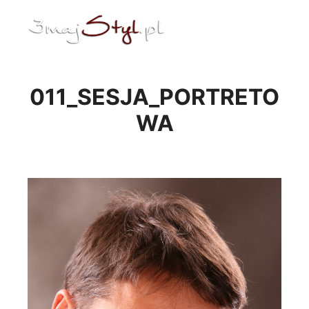
ENG
Menu główne
011_SESJA_PORTRETO
WA