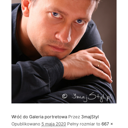
Wróć do Galeria portretowa
Przez
3majStyl
Opublikowano
5 maja 2020
Pełny rozmiar to
667 ×