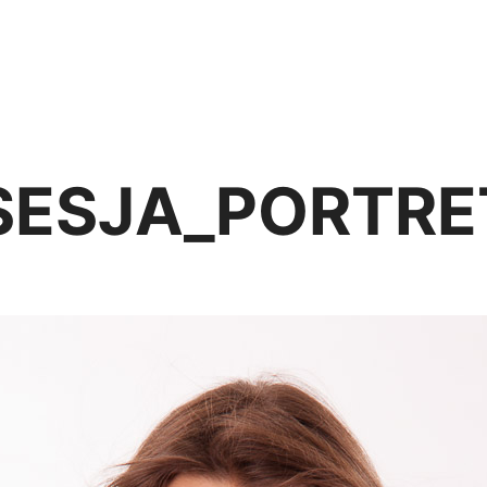
Strona główna
Oferta
Portfolio
FAQ
V
SESJA_PORTR