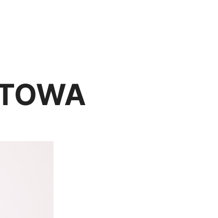
ouchery
Artykuły
Cennik
Kontakt
ENG
ETOWA