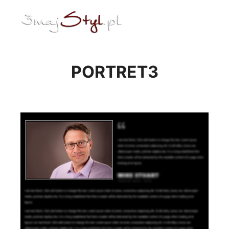
ENG
Menu główne
PORTRET3