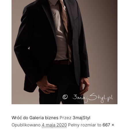
Wróć do Galeria biznes
Przez
3majStyl
Opublikowano
4 maja 2020
Pełny rozmiar to
667 ×