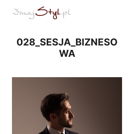
ENG
Menu główne
028_SESJA_BIZNESO
WA