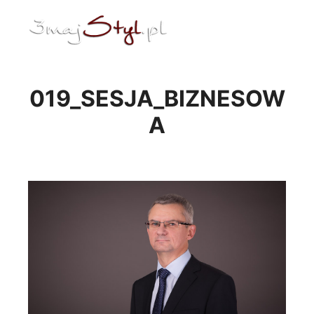
ENG
Menu główne
019_SESJA_BIZNESOW
A