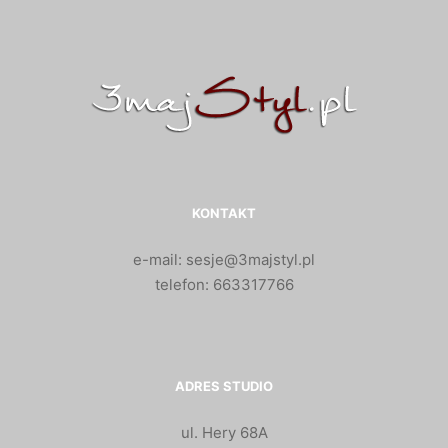
KONTAKT
e-mail: sesje@3majstyl.pl
telefon: 663317766
ADRES STUDIO
ul. Hery 68A