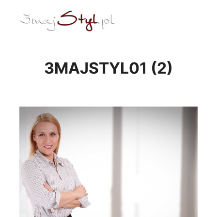
ENG
Menu główne
3MAJSTYL01 (2)